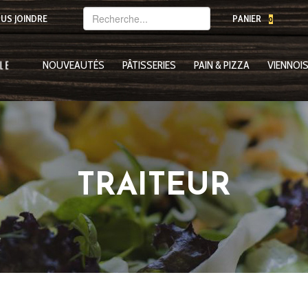
Mot(s)-
US JOINDRE
PANIER
0
clé(s)
NOUVEAUTÉS
PÂTISSERIES
PAIN & PIZZA
VIENNOIS
TRAITEUR