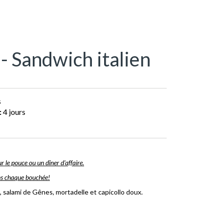
- Sandwich italien
s
:
4 jours
 le pouce ou un dîner d'affaire.
ans chaque bouchée!
, salami de Gênes, mortadelle et capicollo doux.