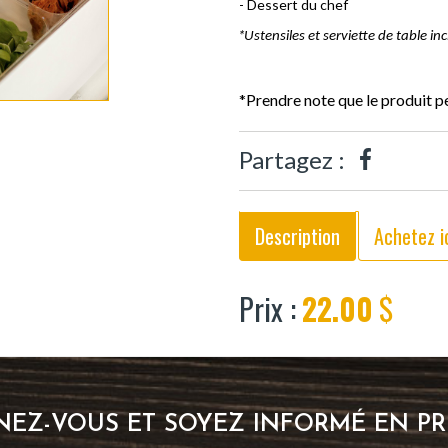
- Dessert du chef
*
Ustensiles et serviette de table inc
*Prendre note que le produit pe
Partagez :
Description
Achetez i
Prix :
22.00
$
EZ-VOUS ET SOYEZ INFORMÉ EN PR