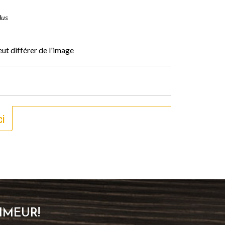
lus
ut différer de l'image
ci
IMEUR!