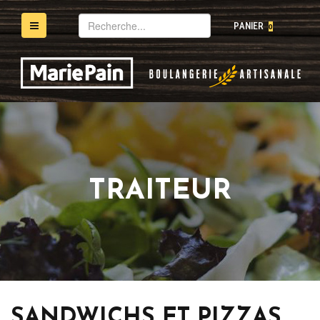
Mot(s)-
PANIER
0
clé(s)
TRAITEUR
SANDWICHS ET PIZZAS